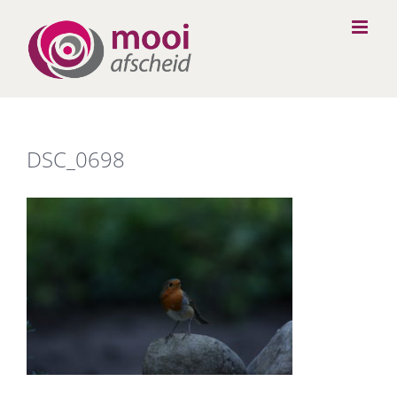
Ga
naar
inhoud
DSC_0698